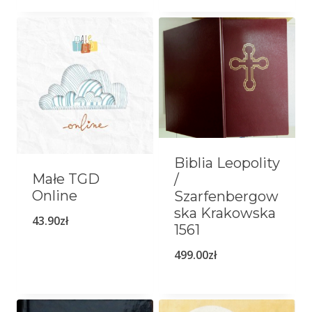
Biblia Leopolity
Małe TGD
/
Online
Szarfenbergow
ska Krakowska
43.90
zł
1561
499.00
zł