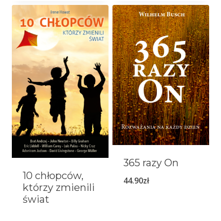
365 razy On
10 chłopców,
44.90
zł
którzy zmienili
świat