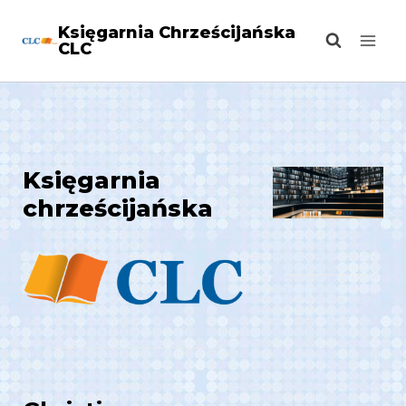
Przejdź
Księgarnia Chrześcijańska
do
CLC
treści
Księgarnia
chrześcijańska