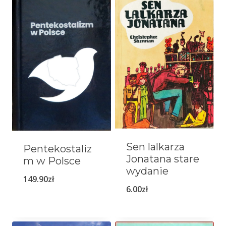
Sen lalkarza
Pentekostaliz
Jonatana stare
m w Polsce
wydanie
149.90
zł
6.00
zł