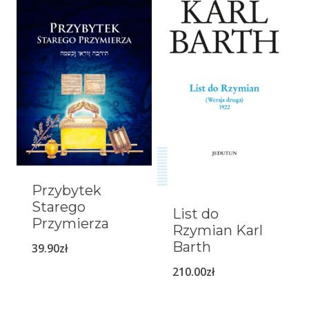
Przybytek
Starego
List do
Przymierza
Rzymian Karl
Barth
39.90
zł
210.00
zł