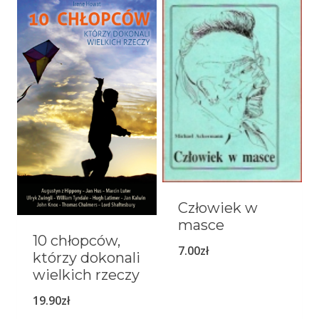
Człowiek w
masce
10 chłopców,
7.00
zł
którzy dokonali
wielkich rzeczy
19.90
zł