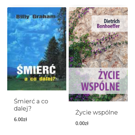
Śmierć a co
dalej?
Życie wspólne
6.00
zł
0.00
zł