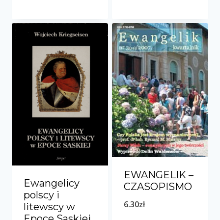
EWANGELIK –
Ewangelicy
CZASOPISMO
polscy i
6.30
zł
litewscy w
Epoce Saskiej