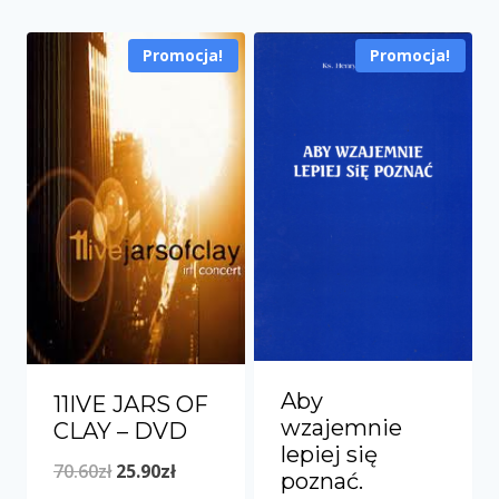
Promocja!
Promocja!
Aby
11IVE JARS OF
wzajemnie
CLAY – DVD
lepiej się
Pierwotna
Aktualna
70.60
zł
25.90
zł
poznać.