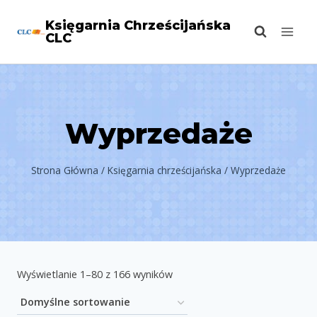
Przejdź
Księgarnia Chrześcijańska
do
CLC
treści
Wyprzedaże
Strona Główna
/
Księgarnia chrześcijańska
/
Wyprzedaże
Wyświetlanie 1–80 z 166 wyników