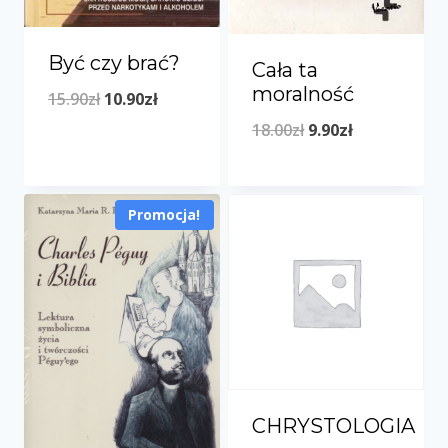
Być czy brać?
Cała ta
moralność
Pierwotna
Aktualna
15.90
zł
10.90
zł
Pierwotna
Aktualna
cena
cena
18.00
zł
9.90
zł
cena
cena
wynosiła:
wynosi:
wynosiła:
wynosi:
15.90zł.
10.90zł.
Promocja!
18.00zł.
9.90zł.
CHRYSTOLOGIA