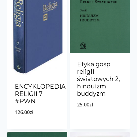
Etyka gosp.
religii
światowych 2,
hinduizm
ENCYKLOPEDIA
buddyzm
RELIGII 7
#PWN
25.00
zł
126.00
zł