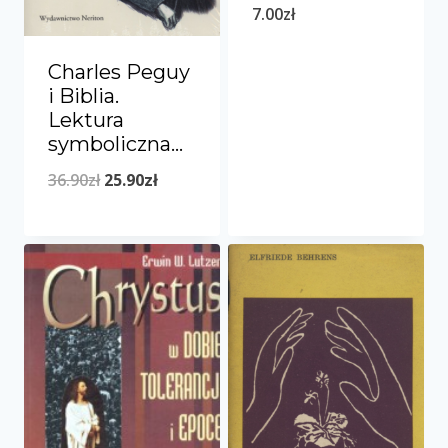
7.00
zł
Charles Peguy
i Biblia.
Lektura
symboliczna…
Pierwotna
Aktualna
36.90
zł
25.90
zł
cena
cena
wynosiła:
wynosi:
36.90zł.
25.90zł.