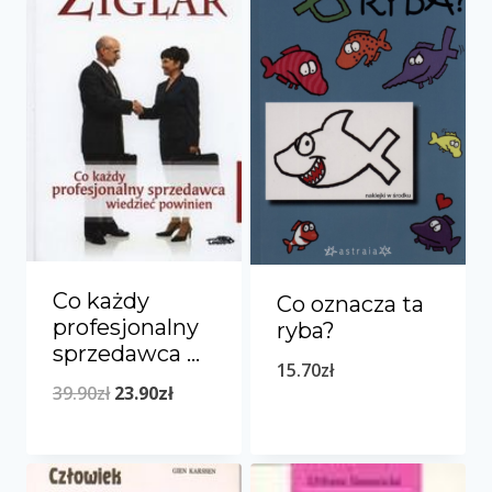
Co każdy
Co oznacza ta
profesjonalny
ryba?
sprzedawca …
15.70
zł
Pierwotna
Aktualna
39.90
zł
23.90
zł
cena
cena
wynosiła:
wynosi: