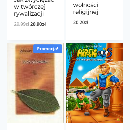
wolności
w twórczej
religijnej
rywalizacji
20.20
zł
Pierwotna
Aktualna
29.99
zł
20.90
zł
cena
cena
wynosiła:
wynosi:
Promocja!
29.99zł.
20.90zł.