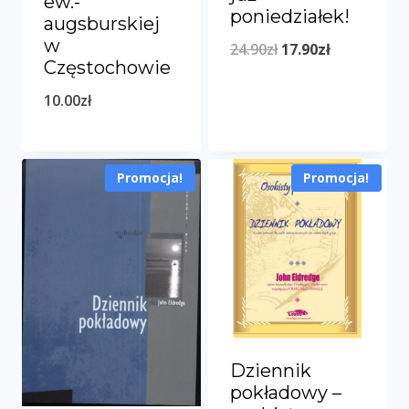
ew.-
poniedziałek!
augsburskiej
w
Pierwotna
Aktualna
24.90
zł
17.90
zł
Częstochowie
cena
cena
10.00
zł
wynosiła:
wynosi:
24.90zł.
17.90zł.
Promocja!
Promocja!
Dziennik
pokładowy –