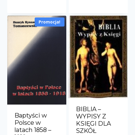
cena
cena
57.00zł.
28.00zł.
wynosiła:
wynosi:
Promocja!
14.90zł.
9.50zł.
BIBLIA –
Baptyści w
WYPISY Z
Polsce w
KSIĘGI DLA
latach 1858 –
SZKÓŁ