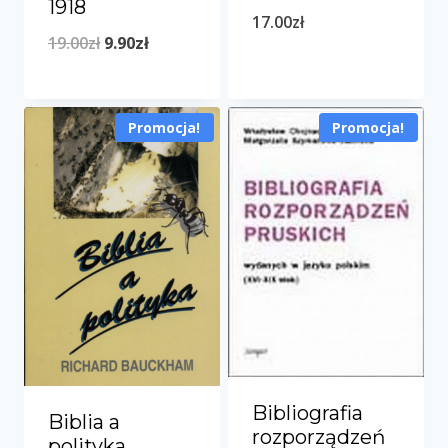
1918
17.00
zł
Pierwotna
Aktualna
19.00
zł
9.90
zł
cena
cena
wynosiła:
wynosi:
Promocja!
Promocja!
19.00zł.
9.90zł.
Bibliografia
Biblia a
rozporządzeń
polityka