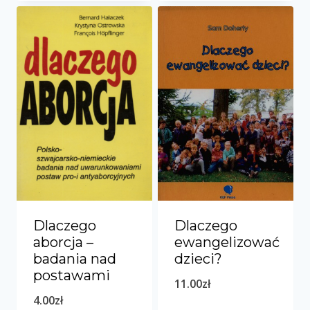
Dlaczego
Dlaczego
ewangelizować
aborcja –
dzieci?
badania nad
postawami
11.00
zł
4.00
zł