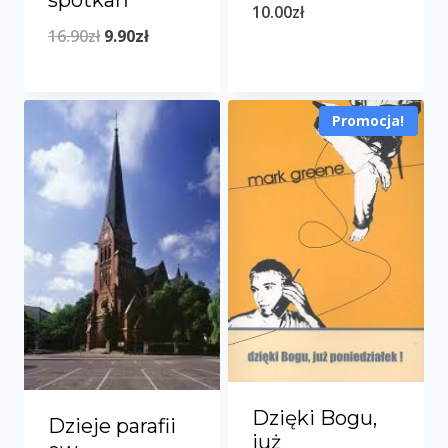
10.00
zł
Pierwotna
Aktualna
16.90
zł
9.90
zł
cena
cena
wynosiła:
wynosi:
Promocja!
16.90zł.
9.90zł.
Dzięki Bogu,
Dzieje parafii
już