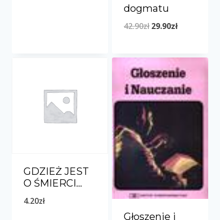
dogmatu
29.90zł.
15.90zł.
Pierwotna
Aktualna
42.90
zł
29.90
zł
cena
cena
wynosiła:
wynosi:
42.90zł.
29.90zł.
GDZIEŻ JEST
O ŚMIERCI…
4.20
zł
Głoszenie i