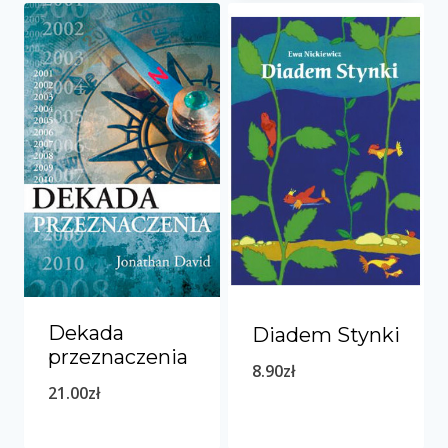
Dekada
Diadem Stynki
przeznaczenia
8.90
zł
21.00
zł