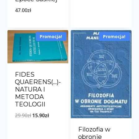
47.00
zł
Promocja!
Promocja!
FIDES
QUAERENS(…)-
NATURA I
METODA
TEOLOGII
Pierwotna
Aktualna
29.90
zł
15.90
zł
cena
cena
Filozofia w
wynosiła:
wynosi:
obronie