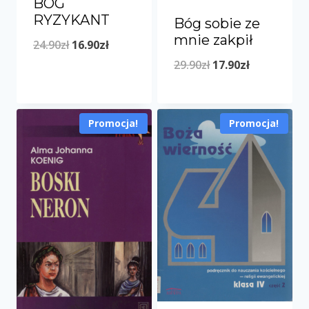
BÓG
RYZYKANT
Bóg sobie ze
mnie zakpił
Pierwotna
Aktualna
24.90
zł
16.90
zł
Pierwotna
Aktualna
29.90
zł
17.90
zł
cena
cena
cena
cena
wynosiła:
wynosi:
wynosiła:
wynosi:
24.90zł.
16.90zł.
Promocja!
Promocja!
29.90zł.
17.90zł.