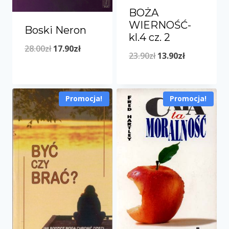
BOŻA
WIERNOŚĆ-
Boski Neron
kl.4 cz. 2
Pierwotna
Aktualna
28.00
zł
17.90
zł
Pierwotna
Aktualna
23.90
zł
13.90
zł
cena
cena
cena
cena
wynosiła:
wynosi:
wynosiła:
wynosi:
28.00zł.
17.90zł.
Promocja!
Promocja!
23.90zł.
13.90zł.