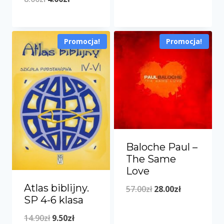
35.90zł.
24.50zł.
cena
cena
wynosiła:
wynosi:
Promocja!
Promocja!
8.00zł.
4.00zł.
Baloche Paul –
The Same
Love
Atlas biblijny.
Pierwotna
Aktualna
57.00
zł
28.00
zł
SP 4-6 klasa
cena
cena
Pierwotna
Aktualna
14.90
zł
9.50
zł
wynosiła:
wynosi: