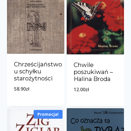
Chrześcijaństwo
Chwile
u schyłku
poszukiwań –
starożytności
Halina Broda
58.90
zł
12.00
zł
Promocja!