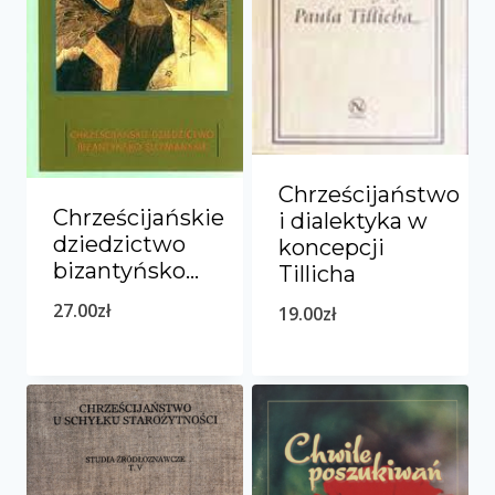
Chrześcijaństwo
Chrześcijańskie
i dialektyka w
dziedzictwo
koncepcji
bizantyńsko…
Tillicha
27.00
zł
19.00
zł