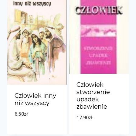
39.90zł.
23.90zł.
Człowiek
stworzenie
Człowiek inny
upadek
niż wszyscy
zbawienie
6.50
zł
17.90
zł