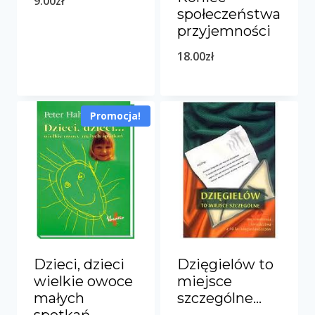
9.00
zł
społeczeństwa
przyjemności
18.00
zł
Promocja!
Dzieci, dzieci
Dzięgielów to
wielkie owoce
miejsce
małych
szczególne…
spotkań