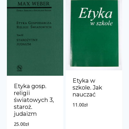
Etyka w
Etyka gosp.
szkole. Jak
religii
nauczać
światowych 3,
11.00
zł
staroż.
judaizm
25.00
zł