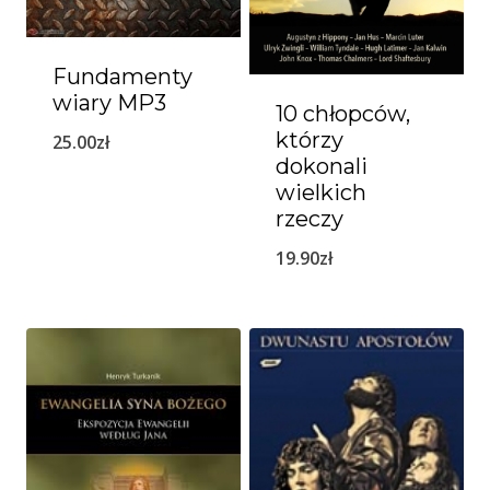
Fundamenty
wiary MP3
10 chłopców,
którzy
25.00
zł
dokonali
wielkich
rzeczy
19.90
zł