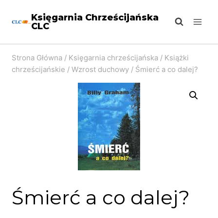
Przejdź
Księgarnia Chrześcijańska
do
CLC
treści
Strona Główna
/
Księgarnia chrześcijańska
/
Książki
chrześcijańskie
/
Wzrost duchowy
/
Śmierć a co dalej?
Śmierć a co dalej?