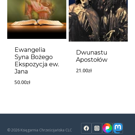
Ewangelia
Dwunastu
Syna Bożego
Apostołów
Ekspozycja ew.
21.00
zł
Jana
50.00
zł
© 2026 Księgarnia Chrześcijańska CLC