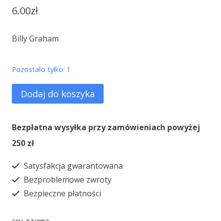
6.00
zł
Billy Graham
Pozostało tylko: 1
ilość
Dodaj do koszyka
Śmierć
a
Bezpłatna wysyłka przy zamówieniach powyżej
co
250 zł
dalej?
Satysfakcja gwarantowana
Bezproblemowe zwroty
Bezpieczne płatności