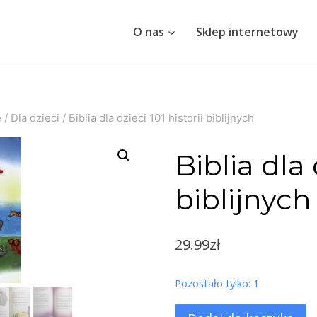
O nas
Sklep internetowy
e
/
Dla dzieci
/
Biblia dla dzieci 101 historii biblijnych
Biblia dla 
biblijnych
29.99
zł
Pozostało tylko: 1
ilość