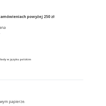
zamówieniach powyżej 250 zł
ana
y
łady w języku polskim
dowym papierze.