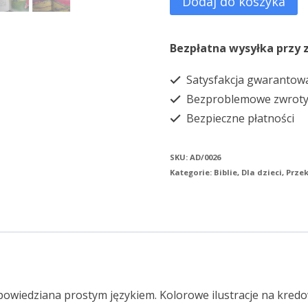
Dodaj do koszyka
Biblia
dla
Bezpłatna wysyłka przy 
dzieci
Satysfakcja gwarantow
101
Bezproblemowe zwrot
historii
Bezpieczne płatności
biblijnych
SKU:
AD/0026
Kategorie:
Biblie
,
Dla dzieci
,
Przek
ała opowiedziana prostym językiem. Kolorowe ilustracje na kre