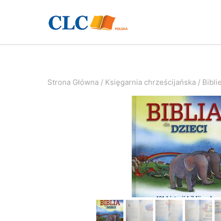
Przejdź
do
treści
Strona Główna
/
Księgarnia chrześcijańska
/
Bibli