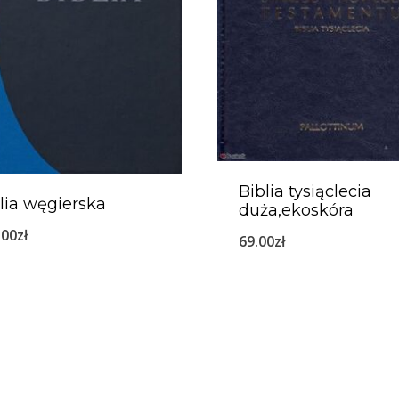
Biblia tysiąclecia
lia węgierska
duża,ekoskóra
.00
zł
69.00
zł