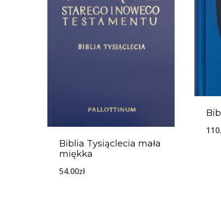
Bib
110
Biblia Tysiąclecia mała
miękka
54.00
zł