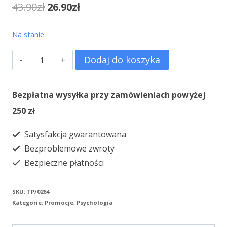
Pierwotna
Aktualna
43.90
zł
26.90
zł
cena
cena
Na stanie
wynosiła:
wynosi:
ilość
Dodaj do koszyka
43.90zł.
26.90zł.
Zasada
bambusowego
Bezpłatna wysyłka przy zamówieniach powyżej
krzewu
250 zł
Satysfakcja gwarantowana
Bezproblemowe zwroty
Bezpieczne płatności
SKU:
TP/0264
Kategorie:
Promocje
,
Psychologia