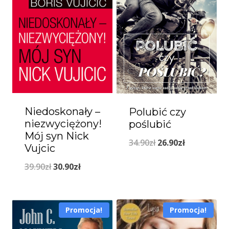
Niedoskonały –
Polubić czy
niezwyciężony!
poślubić
Mój syn Nick
Pierwotna
Aktualna
34.90
zł
26.90
zł
Vujcic
cena
cena
Pierwotna
Aktualna
39.90
zł
30.90
zł
wynosiła:
wynosi:
cena
cena
34.90zł.
26.90zł.
wynosiła:
wynosi:
Promocja!
Promocja!
39.90zł.
30.90zł.