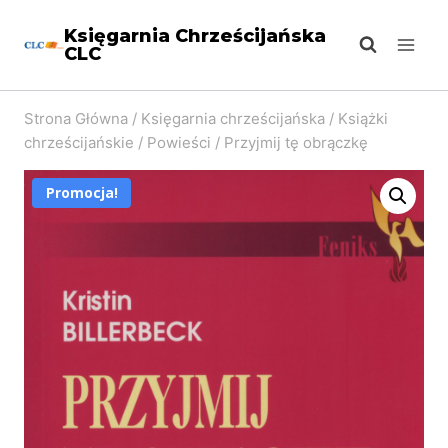
Przejdź
Księgarnia Chrześcijańska
do
CLC
treści
Strona Główna
/
Księgarnia chrześcijańska
/
Książki
chrześcijańskie
/
Powieści
/
Przyjmij tę obrączkę
Promocja!