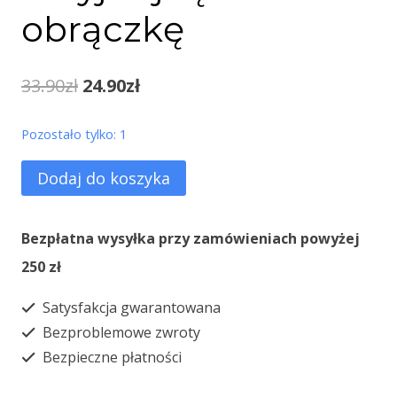
obrączkę
Pierwotna
Aktualna
33.90
zł
24.90
zł
cena
cena
Pozostało tylko: 1
wynosiła:
wynosi:
ilość
Dodaj do koszyka
33.90zł.
24.90zł.
Przyjmij
tę
Bezpłatna wysyłka przy zamówieniach powyżej
obrączkę
250 zł
Satysfakcja gwarantowana
Bezproblemowe zwroty
Bezpieczne płatności