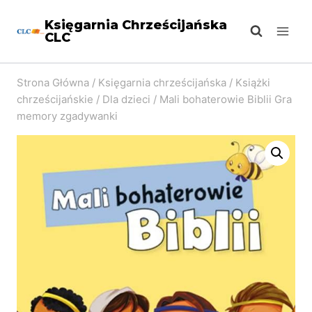
Przejdź
Księgarnia Chrześcijańska
do
CLC
treści
Strona Główna
/
Księgarnia chrześcijańska
/
Książki
chrześcijańskie
/
Dla dzieci
/
Mali bohaterowie Biblii Gra
memory zgadywanki