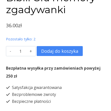
zgadywanki
36.00
zł
Pozostało tylko: 2
ilość
Dodaj do koszyka
Mali
bohaterowie
Bezpłatna wysyłka przy zamówieniach powyżej
Biblii
250 zł
Gra
Satysfakcja gwarantowana
memory
Bezproblemowe zwroty
zgadywanki
Bezpieczne płatności