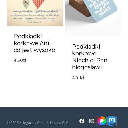
Podkładki
korkowe Ani
Podkładki
co jest wysoko
korkowe
Niech ci Pan
4.50
zł
błogosławi
4.50
zł
© 2026 Księgarnia Chrześcijańska CLC