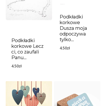
Podkładki
korkowe
Dusza moja
odpoczywa
tylko…
Podkładki
korkowe Lecz
4.50
zł
ci, co zaufali
Panu…
4.50
zł