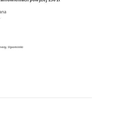
ana
y
nesy
,
Upominki