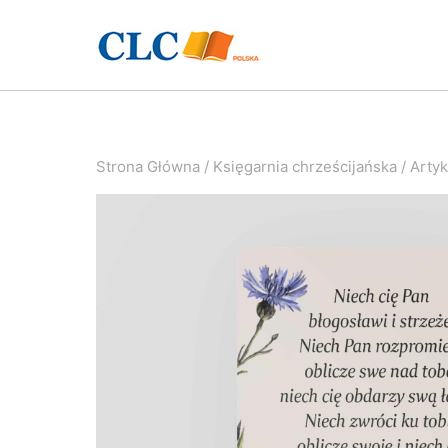
Przejdź
do
treści
Strona Główna
/
Księgarnia chrześcijańska
/
Artyk