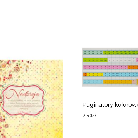
Paginatory kolorow
7.50
zł