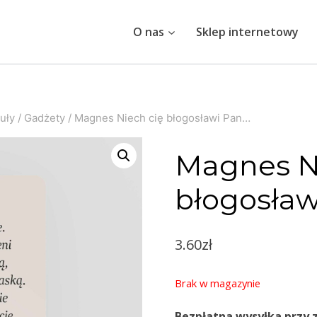
O nas
Sklep internetowy
uły
/
Gadżety
/
Magnes Niech cię błogosławi Pan…
Magnes N
błogosław
3.60
zł
Brak w magazynie
Bezpłatna wysyłka przy 