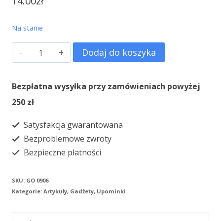
14.00
zł
Na stanie
ilość
Dodaj do koszyka
Lusterko
kieszonkowe
Bezpłatna wysyłka przy zamówieniach powyżej
-
250 zł
Ukochałem
Satysfakcja gwarantowana
cię
Bezproblemowe zwroty
odwieczną
Bezpieczne płatności
miłością
SKU:
GO 0906
Kategorie:
Artykuły
,
Gadżety
,
Upominki