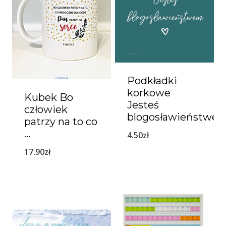
Podkładki
korkowe
Kubek Bo
Jesteś
człowiek
blogosławieństwe
patrzy na to co
…
4.50
zł
17.90
zł