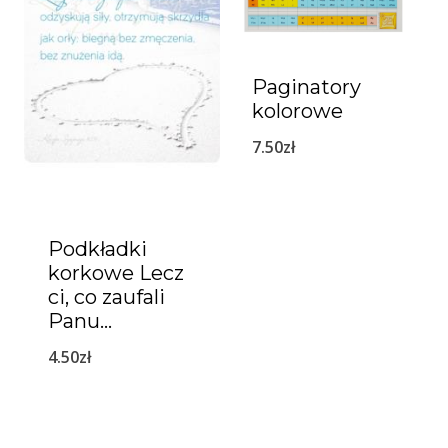
Paginatory
kolorowe
7.50
zł
Podkładki
korkowe Lecz
ci, co zaufali
Panu…
4.50
zł