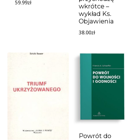
59.99
zł
wkrótce –
wykład Ks.
Objawienia
38.00
zł
Powrót do