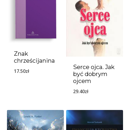
Znak
chrześcijanina
Serce ojca. Jak
17.50
zł
być dobrym
ojcem
29.40
zł