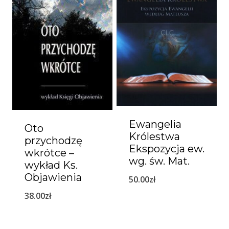
Ewangelia
Oto
Królestwa
przychodzę
Ekspozycja ew.
wkrótce –
wg. św. Mat.
wykład Ks.
Objawienia
50.00
zł
38.00
zł