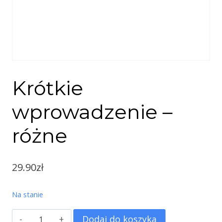
Krótkie
wprowadzenie –
różne
29.90
zł
Na stanie
ilość
Dodaj do koszyka