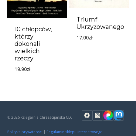
Triumf
Ukrzyżowanego
10 chłopców,
którzy
17.00
zł
dokonali
wielkich
rzeczy
19.90
zł
© 2026 Księgarnia Chrześcijańska CLC
Polityka prywatności
|
Regulamin sklepu internetowego