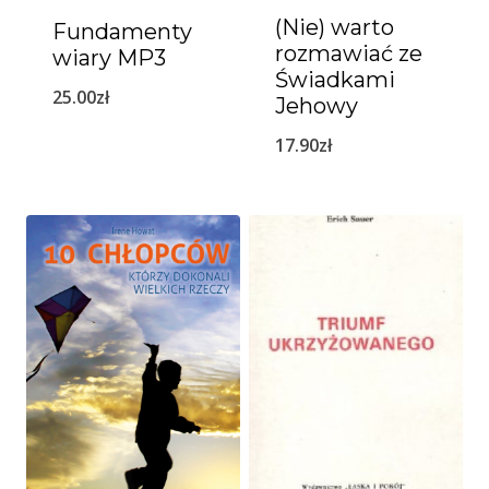
(Nie) warto
Fundamenty
rozmawiać ze
wiary MP3
Świadkami
25.00
zł
Jehowy
17.90
zł