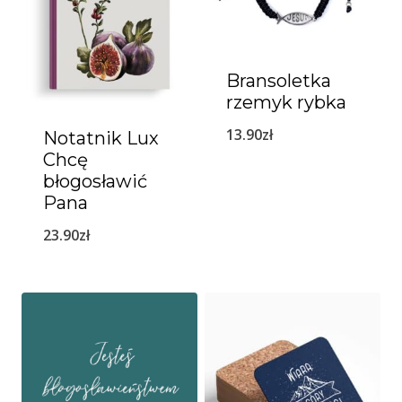
Bransoletka
rzemyk rybka
13.90
zł
Notatnik Lux
Chcę
błogosławić
Pana
23.90
zł