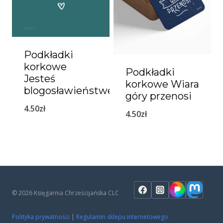
Podkładki
korkowe
Podkładki
Jesteś
korkowe Wiara
blogosławieństwem
góry przenosi
4.50
zł
4.50
zł
© 2026 Księgarnia Chrześcijańska CLC
Polityka prywatności
|
Regulamin sklepu internetowego