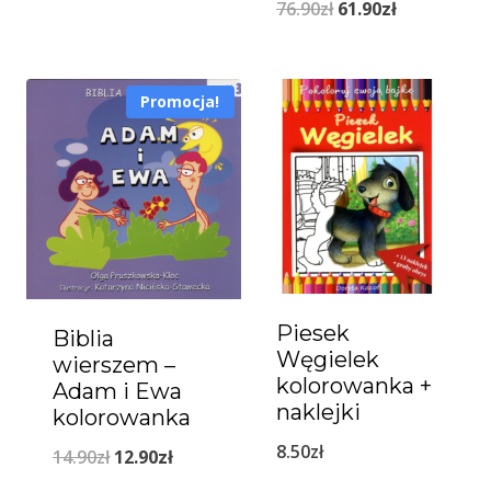
Pierwotna
Aktualna
76.90
zł
61.90
zł
cena
cena
wynosiła:
wynosi:
Promocja!
76.90zł.
61.90zł.
Piesek
Biblia
Węgielek
wierszem –
kolorowanka +
Adam i Ewa
naklejki
kolorowanka
8.50
zł
Pierwotna
Aktualna
14.90
zł
12.90
zł