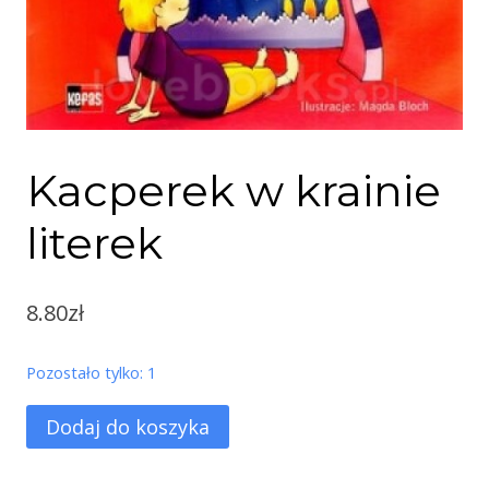
Kacperek w krainie
literek
8.80
zł
Pozostało tylko: 1
ilość
Dodaj do koszyka
Kacperek