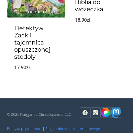
Biblia do
wózeczka
18.90
zł
Detektyw
Zack i
tajemnica
opuszczonej
stodoły
17.90
zł
© 2026 Księgarnia Chrześcijańska CLC
Polityka prywatności
|
Regulamin sklepu internetowego