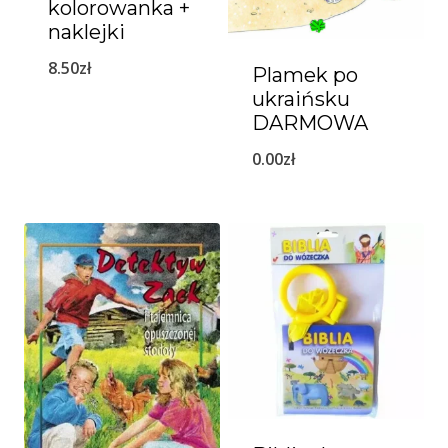
kolorowanka +
naklejki
8.50
zł
Plamek po
ukraińsku
DARMOWA
0.00
zł