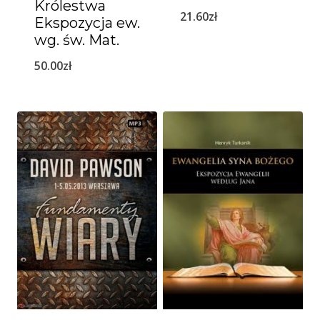
Królestwa
21.60
zł
Ekspozycja ew.
wg. św. Mat.
50.00
zł