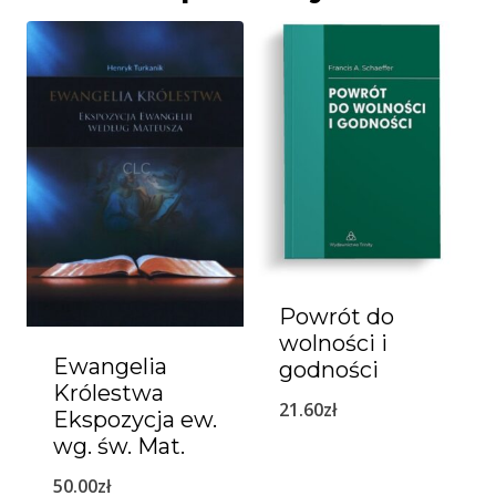
Powrót do
wolności i
Ewangelia
godności
Królestwa
21.60
zł
Ekspozycja ew.
wg. św. Mat.
50.00
zł