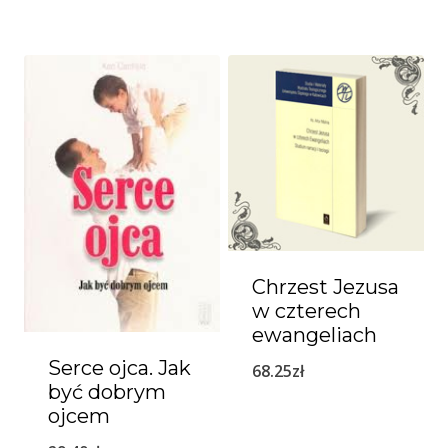
Chrzest Jezusa
w czterech
ewangeliach
Serce ojca. Jak
68.25
zł
być dobrym
ojcem