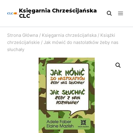
Przejdź
Księgarnia Chrześcijańska
do
CLC
treści
Strona Główna
/
Księgarnia chrześcijańska
/
Książki
chrześcijańskie
/
Jak mówić do nastolatków żeby nas
słuchały