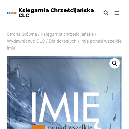
Przejdź
Księgarnia Chrześcijańska
do
CLC
treści
Strona Główna
/
Księgarnia chrześcijańska
/
Wydawnictwo CLC
/
Dla dorosłych
/
Imię ponad wszelkie
imię