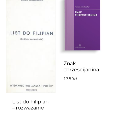
Znak
chrześcijanina
17.50
zł
List do Filipian
– rozważanie