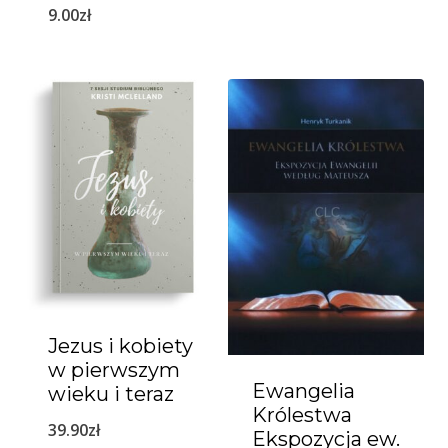
9.00
zł
Jezus i kobiety
w pierwszym
Ewangelia
wieku i teraz
Królestwa
39.90
zł
Ekspozycja ew.