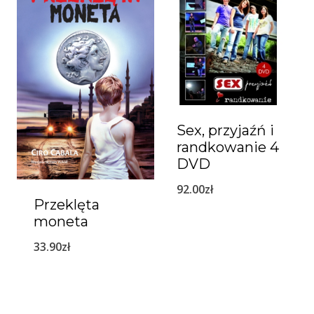
Sex, przyjaźń i
randkowanie 4
DVD
92.00
zł
Przeklęta
moneta
33.90
zł