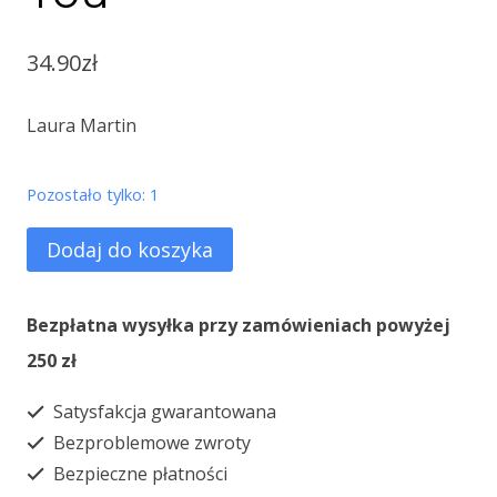
34.90
zł
Laura Martin
Pozostało tylko: 1
ilość
Dodaj do koszyka
God's
Word
Bezpłatna wysyłka przy zamówieniach powyżej
and
250 zł
You
Satysfakcja gwarantowana
Bezproblemowe zwroty
Bezpieczne płatności