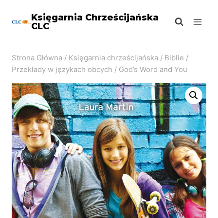
Przejdź
Księgarnia Chrześcijańska
do
CLC
treści
Strona Główna
/
Księgarnia chrześcijańska
/
Biblie
/
Przekłady w językach obcych
/
God’s Word and You