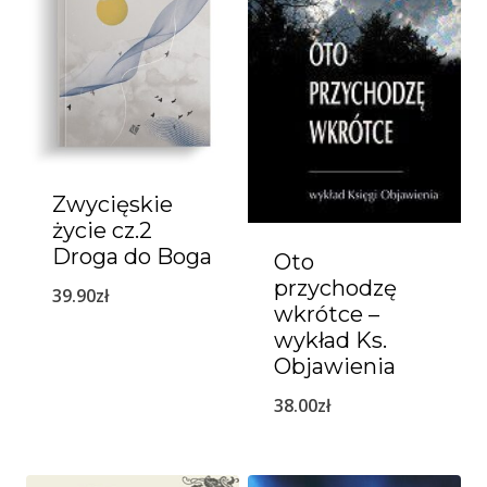
Zwycięskie
życie cz.2
Droga do Boga
Oto
przychodzę
39.90
zł
wkrótce –
wykład Ks.
Objawienia
38.00
zł