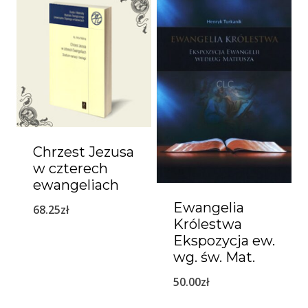
Chrzest Jezusa
w czterech
ewangeliach
Ewangelia
68.25
zł
Królestwa
Ekspozycja ew.
wg. św. Mat.
50.00
zł