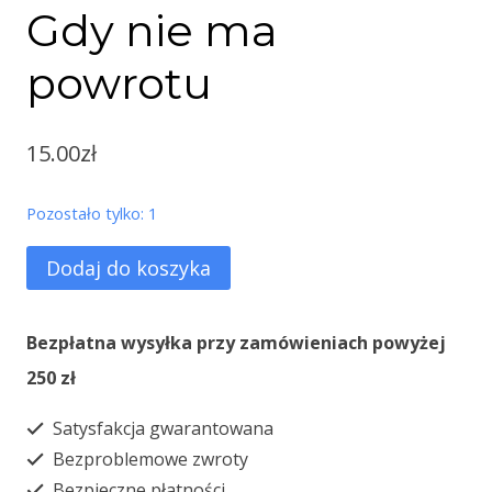
Gdy nie ma
powrotu
15.00
zł
Pozostało tylko: 1
ilość
Dodaj do koszyka
Gdy
nie
Bezpłatna wysyłka przy zamówieniach powyżej
ma
250 zł
powrotu
Satysfakcja gwarantowana
Bezproblemowe zwroty
Bezpieczne płatności