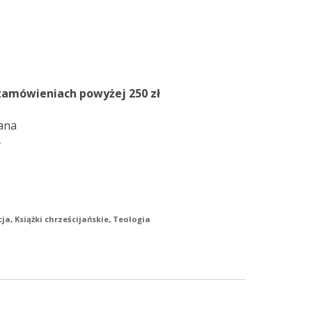
zamówieniach powyżej 250 zł
ana
y
cja
,
Książki chrześcijańskie
,
Teologia