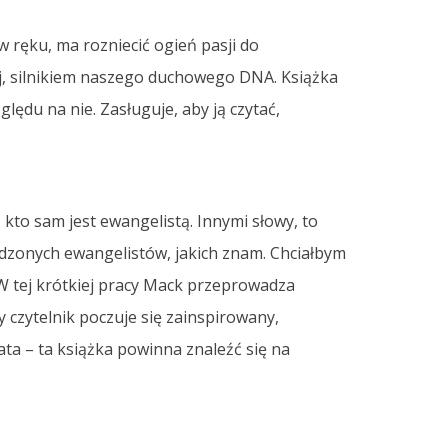
w ręku, ma rozniecić ogień pasji do
nej, silnikiem naszego duchowego DNA. Książka
lędu na nie. Zasługuje, aby ją czytać,
 kto sam jest ewangelistą. Innymi słowy, to
rudzonych ewangelistów, jakich znam. Chciałbym
. W tej krótkiej pracy Mack przeprowadza
y czytelnik poczuje się zainspirowany,
ata – ta książka powinna znaleźć się na