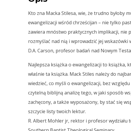
Kto zna Macka Stilesa, wie, że trudno byłoby m
ewangelizacji wśród chrześcijan – nie tylko pa
zawiera mnóstwo praktycznych implikacji, nie po
rozmyślać nad nią i wprowadzić jej wskazówki w
D.A. Carson, profesor badań nad Nowym Testam
Najlepsza książka o ewangelizacji to książka, 
właśnie ta książka. Mack Stiles należy do najb
wiedzieć, co myśli o ewangelizacji, bez względu
czytelną biblijną analizę tego, w jaki sposób 
zachęcony, a także wyposażony, by stać się wsp
szczycie listy twoich lektur.
R. Albert Mohler jr, rektor i profesor wydział
Southern Baptist Theological Seminary