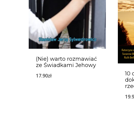
(Nie) warto rozmawiać
ze Świadkami Jehowy
10 
17.90
zł
dok
rze
19.