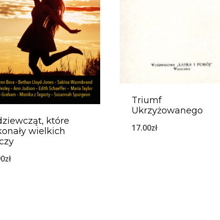
Triumf
Ukrzyżowanego
dziewcząt, które
17.00
zł
onały wielkich
czy
90
zł