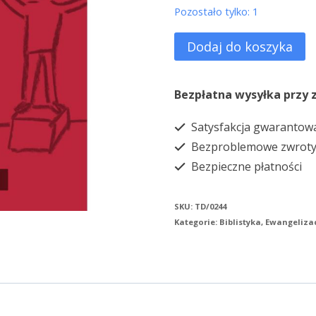
Pozostało tylko: 1
ilość
Dodaj do koszyka
Ewangelizacja
Jak
Bezpłatna wysyłka przy 
Kościół
Satysfakcja gwarantow
opowiada
Bezproblemowe zwrot
o
Bezpieczne płatności
Jezusie
SKU:
TD/0244
Kategorie:
Biblistyka
,
Ewangeliza