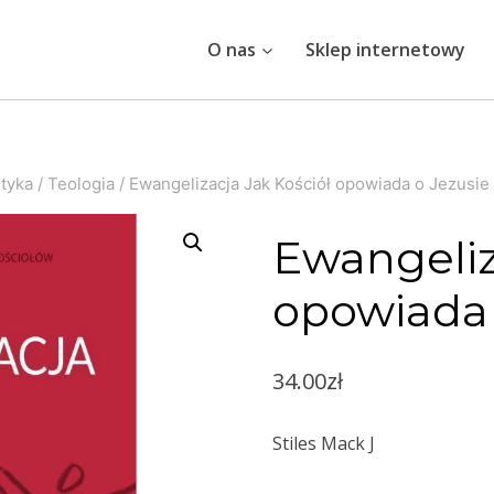
O nas
Sklep internetowy
styka
/
Teologia
/
Ewangelizacja Jak Kościół opowiada o Jezusie
Ewangeliz
opowiada 
34.00
zł
Stiles Mack J