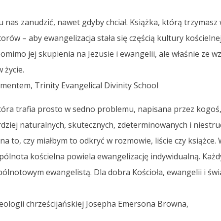
u nas zanudzić, nawet gdyby chciał. Książka, którą trzymasz 
storów – aby ewangelizacja stała się częścią kultury kościel
mimo jej skupienia na Jezusie i ewangelii, ale właśnie ze wzg
 życie.
entem, Trinity Evangelical Divinity School
która trafia prosto w sedno problemu, napisana przez kogoś,
ardziej naturalnych, skutecznych, zdeterminowanych i niest
 na to, czy miałbym to odkryć w rozmowie, liście czy książce
wspólnota kościelna powiela ewangelizację indywidualną. Każd
ólnotowym ewangelistą. Dla dobra Kościoła, ewangelii i świ
u teologii chrześcijańskiej Josepha Emersona Browna,