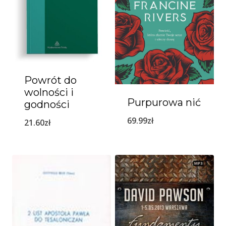
Powrót do
wolności i
Purpurowa nić
godności
69.99
zł
21.60
zł