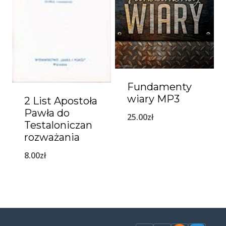
Fundamenty
wiary MP3
2 List Apostoła
Pawła do
25.00
zł
Testaloniczan
rozważania
8.00
zł