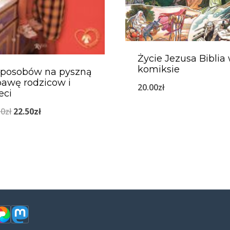
Życie Jezusa Biblia
komiksie
sposobów na pyszną
awę rodzicow i
20.00
zł
eci
Pierwotna
Aktualna
50
zł
22.50
zł
cena
cena
wynosiła:
wynosi:
36.50zł.
22.50zł.