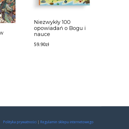
Niezwykły 100
opowiadań o Bogu i
 w
nauce
59.90
zł
Polityka prywatności
|
Regulamin sklepu internetowego