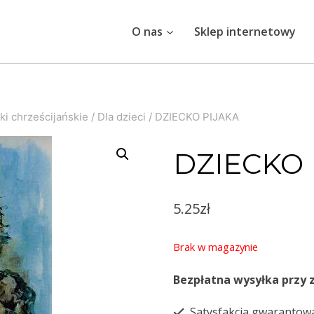
O nas
Sklep internetowy
ki chrześcijańskie
/
Dla dzieci
/
DZIECKO PIJAKA
DZIECKO 
5.25
zł
Brak w magazynie
Bezpłatna wysyłka przy 
Satysfakcja gwarantow