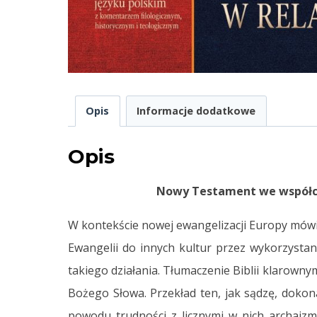
Opis
Informacje dodatkowe
Opis
Nowy Testament we współcz
W kontekście nowej ewangelizacji Europy mówi 
Ewangelii do innych kultur przez wykorzysta
takiego działania. Tłumaczenie Biblii klarowny
Bożego Słowa. Przekład ten, jak sądzę, dokona
powodu trudności z licznymi w nich archaizm