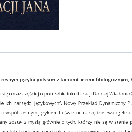
esnym języku polskim z komentarzem filologicznym, h
się coraz częściej o potrzebie inkulturacji Dobrej Wiadomoś
nie ich narzędzi językowych”. Nowy Przekład Dynamiczny P
m i współczesnym językiem to świetne narzędzie ewangelizac
ny został z myślą głównie o tych, którzy nie są w stanie p
ami lub trudnymi konstrukcjami zdaniowymi (np. w Lista