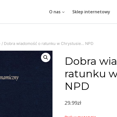
O nas
Sklep internetowy
e
/
Dobra wiadomość o ratunku w Chrystusie… NPD
Dobra wi
ratunku w
NPD
29.99
zł