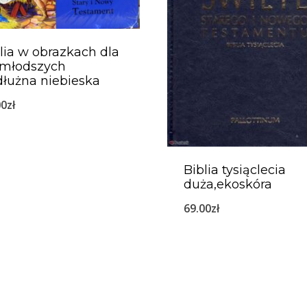
lia w obrazkach dla
jmłodszych
łużna niebieska
00
zł
Biblia tysiąclecia
duża,ekoskóra
69.00
zł