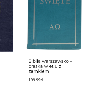
Biblia warszawsko –
praska w etiu z
zamkiem
199.99
zł