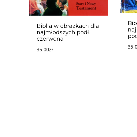
Bib
Biblia w obrazkach dla
na
najmłodszych podł.
pod
czerwona
35.
35.00
zł