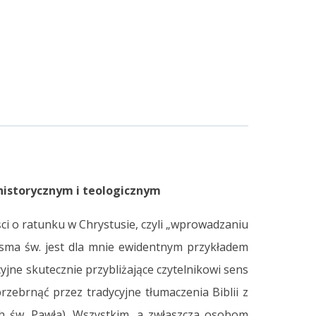
istorycznym i teologicznym
ci o ratunku w Chrystusie, czyli „wprowadzaniu
isma św. jest dla mnie ewidentnym przykładem
yjne skutecznie przybliżające czytelnikowi sens
rzebrnąć przez tradycyjne tłumaczenia Biblii z
ch św. Pawła). Wszystkim, a zwłaszcza osobom