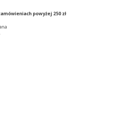
zamówieniach powyżej 250 zł
ana
y