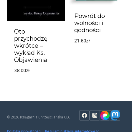
Powrót do
wolności i
godności
Oto
przychodzę
21.60
zł
wkrótce –
wykład Ks.
Objawienia
38.00
zł
© 2026 Księgarnia Chrześcijańska CLC
Polityka prywatności
|
Regulamin sklepu internetowego