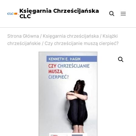
Przejdź
Księgarnia Chrześcijańska
do
CLC
treści
Strona Główna
/
Księgarnia chrześcijańska
/
Książki
chrześcijańskie
/
Czy chrześcijanie muszą cierpieć?