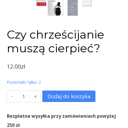
Czy chrześcijanie
muszą cierpieć?
12.00
zł
Pozostało tylko: 2
ilość
Dodaj do koszyka
Czy
chrześcijanie
Bezpłatna wysyłka przy zamówieniach powyżej
muszą
250 zł