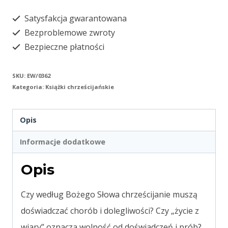
cierpieć?
Satysfakcja gwarantowana
Bezproblemowe zwroty
Bezpieczne płatności
SKU:
EW/0362
Kategoria:
Książki chrześcijańskie
Opis
Informacje dodatkowe
Opis
Czy według Bożego Słowa chrześcijanie muszą
doświadczać chorób i dolegliwości? Czy „życie z
wiary” oznacza wolność od doświadczeń i prób?