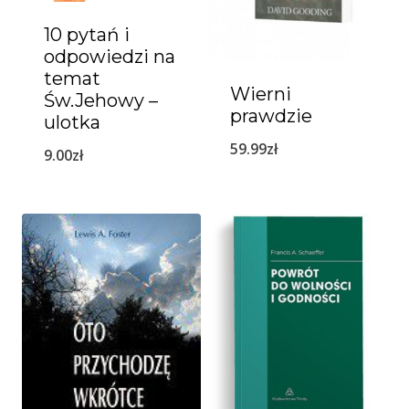
10 pytań i
odpowiedzi na
temat
Wierni
Św.Jehowy –
prawdzie
ulotka
59.99
zł
9.00
zł