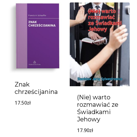
Znak
chrześcijanina
(Nie) warto
17.50
zł
rozmawiać ze
Świadkami
Jehowy
17.90
zł