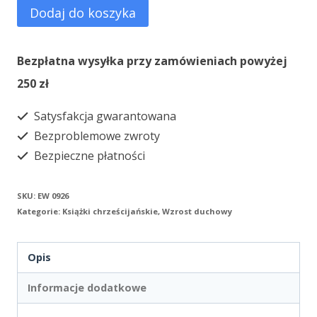
ilość
Dodaj do koszyka
Chwała
na
Bezpłatna wysyłka przy zamówieniach powyżej
wysokościach
250 zł
Bogu...
Satysfakcja gwarantowana
Bezproblemowe zwroty
Bezpieczne płatności
SKU:
EW 0926
Kategorie:
Książki chrześcijańskie
,
Wzrost duchowy
Opis
Informacje dodatkowe