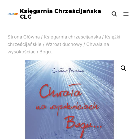
Przejdź
Księgarnia Chrześcijańska
do
CLC
treści
Strona Główna
/
Księgarnia chrześcijańska
/
Książki
chrześcijańskie
/
Wzrost duchowy
/
Chwała na
wysokościach Bogu…