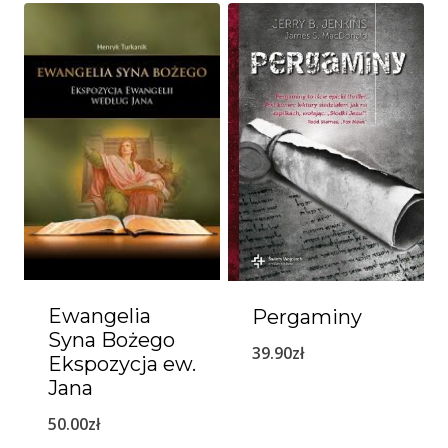
Ewangelia
Pergaminy
Syna Bożego
39.90
zł
Ekspozycja ew.
Jana
50.00
zł