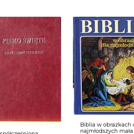
Biblia w obrazkach 
najmłodszych mała
spółcześniona