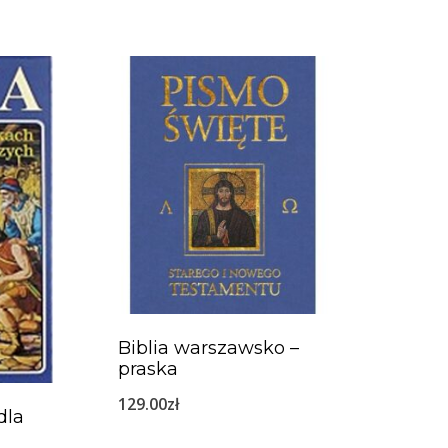
Biblia warszawsko –
praska
129.00
zł
dla