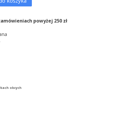
do koszyka
zamówieniach powyżej 250 zł
ana
y
ykach obcych