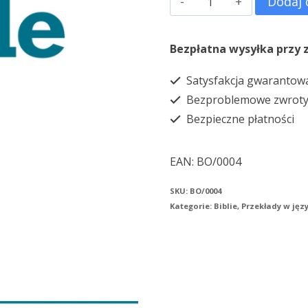
Dodaj 
Biblia
francuska
Bezpłatna wysyłka przy 
mała
Satysfakcja gwarantow
twarda
Bezproblemowe zwrot
Bezpieczne płatności
EAN:
BO/0004
SKU:
BO/0004
Kategorie:
Biblie
,
Przekłady w jęz