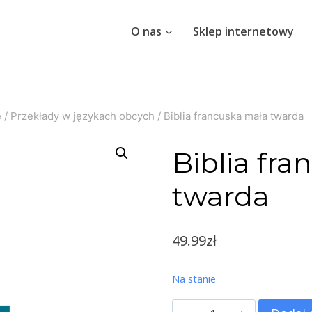
O nas
Sklep internetowy
e
/
Przekłady w językach obcych
/
Biblia francuska mała twarda
Biblia fr
twarda
49.99
zł
Na stanie
ilość