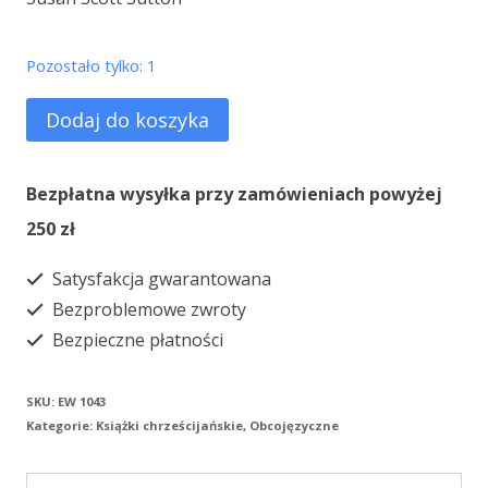
Pozostało tylko: 1
ilość
Dodaj do koszyka
A
Vision
Bezpłatna wysyłka przy zamówieniach powyżej
of
250 zł
the
Satysfakcja gwarantowana
Deep
Bezproblemowe zwroty
Bezpieczne płatności
SKU:
EW 1043
Kategorie:
Książki chrześcijańskie
,
Obcojęzyczne