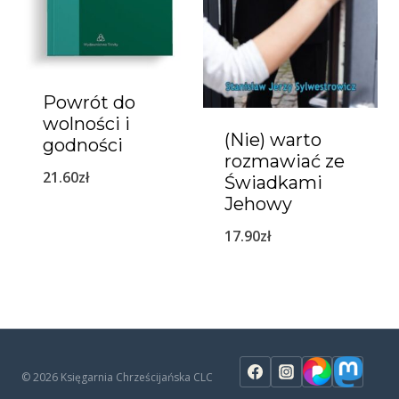
Powrót do
wolności i
(Nie) warto
godności
rozmawiać ze
21.60
zł
Świadkami
Jehowy
17.90
zł
© 2026 Księgarnia Chrześcijańska CLC