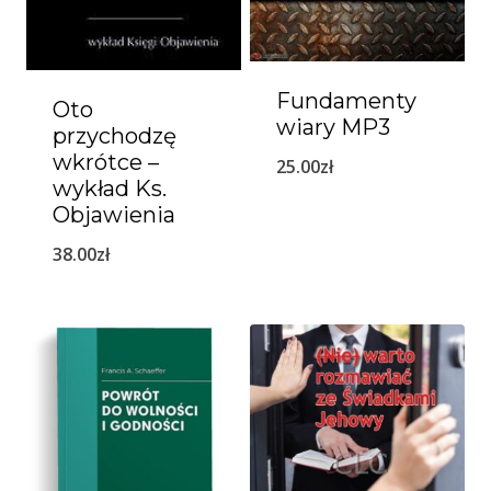
Fundamenty
Oto
wiary MP3
przychodzę
wkrótce –
25.00
zł
wykład Ks.
Objawienia
38.00
zł